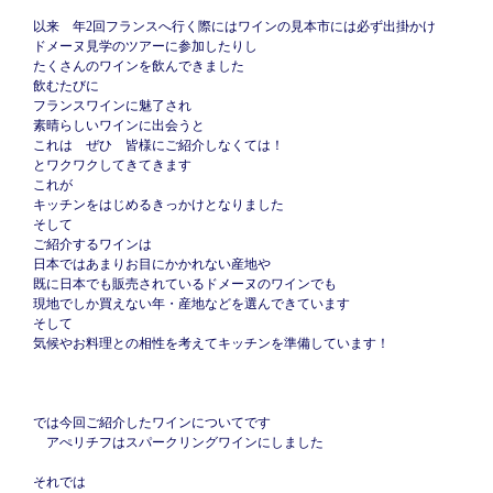
以来 年2回フランスへ行く際にはワインの見本市には必ず出掛かけ
ドメーヌ見学のツアーに参加したりし
たくさんのワインを飲んできました
飲むたびに
フランスワインに魅了され
素晴らしいワインに出会うと
これは ぜひ 皆様にご紹介しなくては！
とワクワクしてきてきます
これが
キッチンをはじめるきっかけとなりました
そして
ご紹介するワインは
日本ではあまりお目にかかれない産地や
既に日本でも販売されているドメーヌのワインでも
現地でしか買えない年・産地などを選んできています
そして
気候やお料理との相性を考えてキッチンを準備しています！
では今回ご紹介したワインについてです
アぺリチフはスパークリングワインにしました
それでは