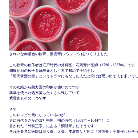
きれいな赤紫色の軟膏、紫雲膏(シウンコウ)をつくりました
この軟膏の創作者は江戸時代の外科医、花岡青州医師（1760～1835年）です
朝鮮朝顔の種子を麻酔薬とし世界で初めて手術をし
「羽岡青洲の妻」というドラマにもなった人だと聞けば思い出す人も多いで
その功績から蘭方医の印象が強いのですが
薬草を使った処方箋もたくさん残していて
紫雲膏もその一つです
さて
このレシピの元になっているのが
更に時代をさかのぼり中国 明の時代（1368年～1644年）に
書かれた「外科正宗」にある「潤肌膏」だそうです
それを参考に医師は切り傷、火傷、皮膚炎など用に「紫雲膏」を創作したそ