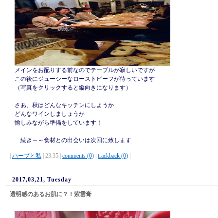
メインをお配りする前なのでテーブルが寂しいですが
この後にジューシーなローストビーフが待っています
（写真をクリックすると縦向きになります）
さあ、秋はどんなキッチンにしようか
どんなワインしましょうか
愉しみながら準備をしています！
続き～～食材との出会いは次回に致します
|
ハーブと私
| 23:35 |
comments (0)
|
trackback (0)
|
2017,03,21, Tuesday
透明感のあるお肌に？！紫雲膏