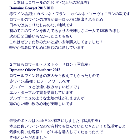
１本目はロワールのﾌﾞﾙｸﾞｹﾞｲﾕ(上記の写真右）
Domaine Georget 2015
BIO
赤ワイン/品種：カベルネ・フラン カベルネ・ソーヴィニヨンの親です
ロワールのワインの70％がヨーロッパに輸出されるため
日本ではあまりなじみのない地域です
初めてこのワインを飲んであまりの美味しさに一人で1本飲みほし
次の日２日酔いもなかったこともあり
これはぜひまた飲みたいと思い去年購入してきました！
軽やか飲み口で初めに飲むのに適しています
２本目もロワール・メヌトゥ―サロン（写真左）
Dpmaine Olivier Foucheur 2013
ロワールワイン好きの友人から教えてもらったもので
赤ワイン/品種：ピノ・ノワールです
ブルゴーニュとは違い飲みやすいピノです
エル・ターブルで賞を受賞しています！
ブルゴーニュのような土地の味がしませんが
癖のない軽い飲み心地が美味しいです
最後のボトルは50ml/￥500有料にしました（写真中央）
本当に良いワインなので有料でも飲んでいただきたい！と説明すると
気前の良いお客様！！が１本を購入してくださったので
皆様といただきました