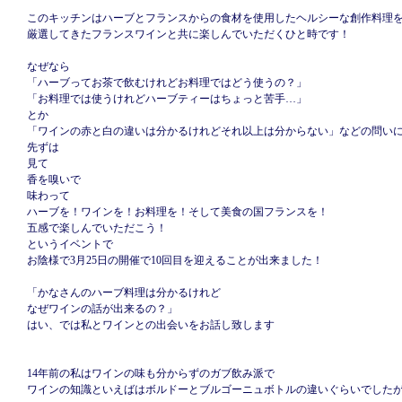
このキッチンはハーブとフランスからの食材を使用したヘルシーな創作料理
厳選してきたフランスワインと共に楽しんでいただくひと時です！
なぜなら
「ハーブってお茶で飲むけれどお料理ではどう使うの？」
「お料理では使うけれどハーブティーはちょっと苦手…」
とか
「ワインの赤と白の違いは分かるけれどそれ以上は分からない」などの問い
先ずは
見て
香を嗅いで
味わって
ハーブを！ワインを！お料理を！そして美食の国フランスを！
五感で楽しんでいただこう！
というイベントで
お陰様で3月25日の開催で10回目を迎えることが出来ました！
「かなさんのハーブ料理は分かるけれど
なぜワインの話が出来るの？」
はい、では私とワインとの出会いをお話し致します
14年前の私はワインの味も分からずのガブ飲み派で
ワインの知識といえばはボルドーとブルゴーニュボトルの違いぐらいでした