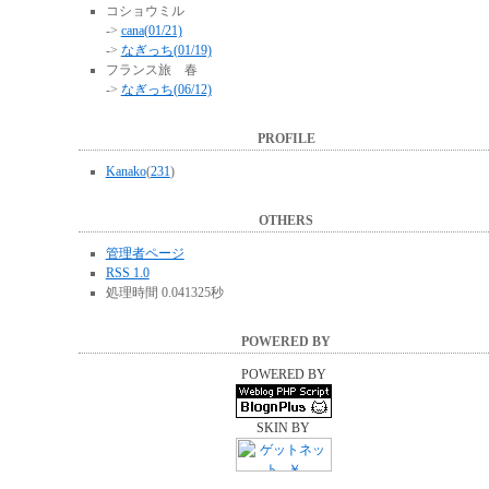
コショウミル
->
cana(01/21)
->
なぎっち(01/19)
フランス旅 春
->
なぎっち(06/12)
PROFILE
Kanako
(
231
)
OTHERS
管理者ページ
RSS 1.0
処理時間 0.041325秒
POWERED BY
POWERED BY
SKIN BY