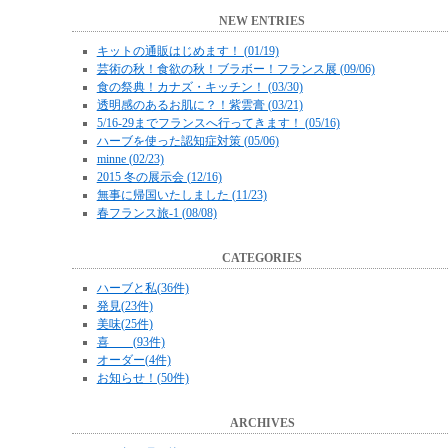
NEW ENTRIES
キットの通販はじめます！ (01/19)
芸術の秋！食欲の秋！ブラボー！フランス展 (09/06)
食の祭典！カナズ・キッチン！ (03/30)
透明感のあるお肌に？！紫雲膏 (03/21)
5/16-29までフランスへ行ってきます！ (05/16)
ハーブを使った認知症対策 (05/06)
minne (02/23)
2015 冬の展示会 (12/16)
無事に帰国いたしました (11/23)
春フランス旅-1 (08/08)
CATEGORIES
ハーブと私(36件)
発見(23件)
美味(25件)
喜 (93件)
オーダー(4件)
お知らせ！(50件)
ARCHIVES