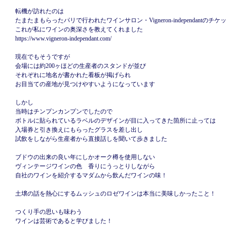
転機が訪れたのは
たまたまもらったパリで行われたワインサロン・Vigneron-independantのチケッ
これが私にワインの奥深さを教えてくれました
https://www.vigneron-independant.com/
現在でもそうですが
会場には約200ヶほどの生産者のスタンドが並び
それぞれに地名が書かれた看板が掲げられ
お目当ての産地が見つけやすいようになっています
しかし
当時はチンプンカンプンでしたので
ボトルに貼られているラベルのデザインが目に入ってきた箇所に止っては
入場券と引き換えにもらったグラスを差し出し
試飲をしながら生産者から直接話しを聞いて歩きました
ブドウの出来の良い年にしかオーク樽を使用しない
ヴィンテージワインの色 香りにうっとりしながら
自社のワインを紹介するマダムから飲んだワインの味！
土壌の話を熱心にするムッシュのロゼワインは本当に美味しかったこと！
つくり手の思いも味わう
ワインは芸術であると学びました！