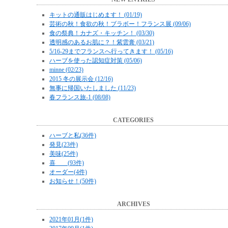
キットの通販はじめます！ (01/19)
芸術の秋！食欲の秋！ブラボー！フランス展 (09/06)
食の祭典！カナズ・キッチン！ (03/30)
透明感のあるお肌に？！紫雲膏 (03/21)
5/16-29までフランスへ行ってきます！ (05/16)
ハーブを使った認知症対策 (05/06)
minne (02/23)
2015 冬の展示会 (12/16)
無事に帰国いたしました (11/23)
春フランス旅-1 (08/08)
CATEGORIES
ハーブと私(36件)
発見(23件)
美味(25件)
喜 (93件)
オーダー(4件)
お知らせ！(50件)
ARCHIVES
2021年01月(1件)