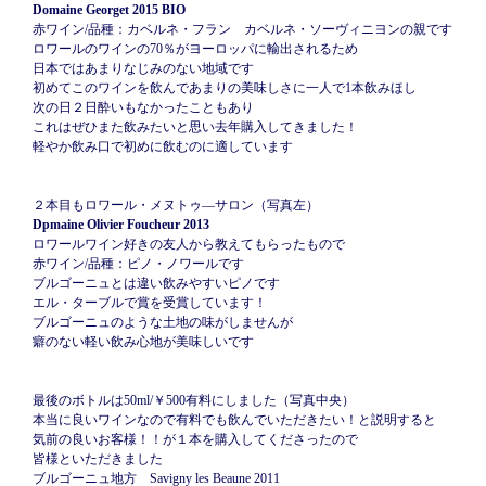
Domaine Georget 2015
BIO
赤ワイン/品種：カベルネ・フラン カベルネ・ソーヴィニヨンの親です
ロワールのワインの70％がヨーロッパに輸出されるため
日本ではあまりなじみのない地域です
初めてこのワインを飲んであまりの美味しさに一人で1本飲みほし
次の日２日酔いもなかったこともあり
これはぜひまた飲みたいと思い去年購入してきました！
軽やか飲み口で初めに飲むのに適しています
２本目もロワール・メヌトゥ―サロン（写真左）
Dpmaine Olivier Foucheur 2013
ロワールワイン好きの友人から教えてもらったもので
赤ワイン/品種：ピノ・ノワールです
ブルゴーニュとは違い飲みやすいピノです
エル・ターブルで賞を受賞しています！
ブルゴーニュのような土地の味がしませんが
癖のない軽い飲み心地が美味しいです
最後のボトルは50ml/￥500有料にしました（写真中央）
本当に良いワインなので有料でも飲んでいただきたい！と説明すると
気前の良いお客様！！が１本を購入してくださったので
皆様といただきました
ブルゴーニュ地方 Savigny les Beaune 2011