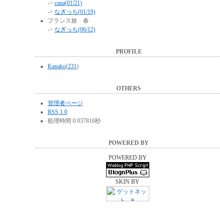
->
cana(01/21)
->
なぎっち(01/19)
フランス旅 春
->
なぎっち(06/12)
PROFILE
Kanako
(
231
)
OTHERS
管理者ページ
RSS 1.0
処理時間 0.037816秒
POWERED BY
POWERED BY
SKIN BY