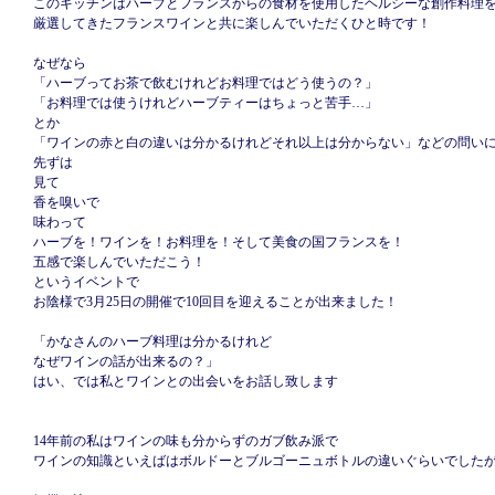
このキッチンはハーブとフランスからの食材を使用したヘルシーな創作料理
厳選してきたフランスワインと共に楽しんでいただくひと時です！
なぜなら
「ハーブってお茶で飲むけれどお料理ではどう使うの？」
「お料理では使うけれどハーブティーはちょっと苦手…」
とか
「ワインの赤と白の違いは分かるけれどそれ以上は分からない」などの問い
先ずは
見て
香を嗅いで
味わって
ハーブを！ワインを！お料理を！そして美食の国フランスを！
五感で楽しんでいただこう！
というイベントで
お陰様で3月25日の開催で10回目を迎えることが出来ました！
「かなさんのハーブ料理は分かるけれど
なぜワインの話が出来るの？」
はい、では私とワインとの出会いをお話し致します
14年前の私はワインの味も分からずのガブ飲み派で
ワインの知識といえばはボルドーとブルゴーニュボトルの違いぐらいでした