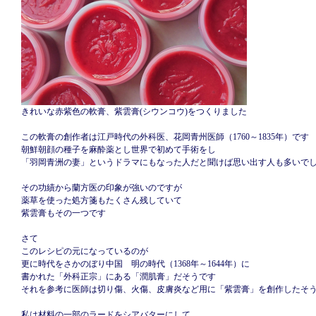
きれいな赤紫色の軟膏、紫雲膏(シウンコウ)をつくりました
この軟膏の創作者は江戸時代の外科医、花岡青州医師（1760～1835年）です
朝鮮朝顔の種子を麻酔薬とし世界で初めて手術をし
「羽岡青洲の妻」というドラマにもなった人だと聞けば思い出す人も多いで
その功績から蘭方医の印象が強いのですが
薬草を使った処方箋もたくさん残していて
紫雲膏もその一つです
さて
このレシピの元になっているのが
更に時代をさかのぼり中国 明の時代（1368年～1644年）に
書かれた「外科正宗」にある「潤肌膏」だそうです
それを参考に医師は切り傷、火傷、皮膚炎など用に「紫雲膏」を創作したそ
私は材料の一部のラードをシアバターにして