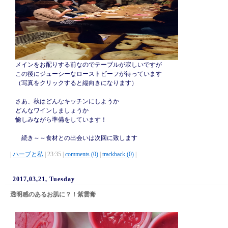
メインをお配りする前なのでテーブルが寂しいですが
この後にジューシーなローストビーフが待っています
（写真をクリックすると縦向きになります）
さあ、秋はどんなキッチンにしようか
どんなワインしましょうか
愉しみながら準備をしています！
続き～～食材との出会いは次回に致します
|
ハーブと私
| 23:35 |
comments (0)
|
trackback (0)
|
2017,03,21, Tuesday
透明感のあるお肌に？！紫雲膏