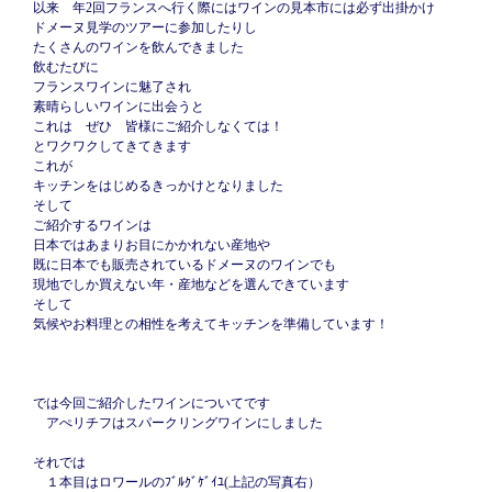
以来 年2回フランスへ行く際にはワインの見本市には必ず出掛かけ
ドメーヌ見学のツアーに参加したりし
たくさんのワインを飲んできました
飲むたびに
フランスワインに魅了され
素晴らしいワインに出会うと
これは ぜひ 皆様にご紹介しなくては！
とワクワクしてきてきます
これが
キッチンをはじめるきっかけとなりました
そして
ご紹介するワインは
日本ではあまりお目にかかれない産地や
既に日本でも販売されているドメーヌのワインでも
現地でしか買えない年・産地などを選んできています
そして
気候やお料理との相性を考えてキッチンを準備しています！
では今回ご紹介したワインについてです
アぺリチフはスパークリングワインにしました
それでは
１本目はロワールのﾌﾞﾙｸﾞｹﾞｲﾕ(上記の写真右）