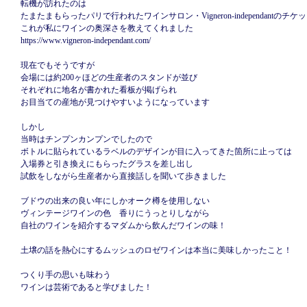
転機が訪れたのは
たまたまもらったパリで行われたワインサロン・Vigneron-independantのチケッ
これが私にワインの奥深さを教えてくれました
https://www.vigneron-independant.com/
現在でもそうですが
会場には約200ヶほどの生産者のスタンドが並び
それぞれに地名が書かれた看板が掲げられ
お目当ての産地が見つけやすいようになっています
しかし
当時はチンプンカンプンでしたので
ボトルに貼られているラベルのデザインが目に入ってきた箇所に止っては
入場券と引き換えにもらったグラスを差し出し
試飲をしながら生産者から直接話しを聞いて歩きました
ブドウの出来の良い年にしかオーク樽を使用しない
ヴィンテージワインの色 香りにうっとりしながら
自社のワインを紹介するマダムから飲んだワインの味！
土壌の話を熱心にするムッシュのロゼワインは本当に美味しかったこと！
つくり手の思いも味わう
ワインは芸術であると学びました！