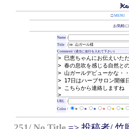
□
MENU
お気軽に
Name
/
Title
/
Comment/
(適当に改行を入れて下さい)
URL
/
Color
/
■
■
■
■
■
■
251/ No Title
=> 投稿者/ 竹腰れい